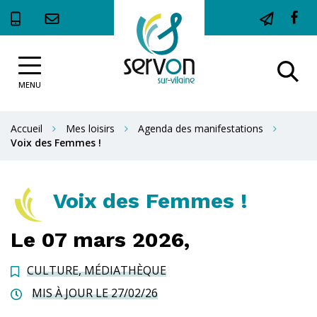
Gestion des traceurs
Li
ve
Site
le
Al
officiel
c
de
MENU
à
la
F
la
Ville
Accueil
Mes loisirs
Agenda des manifestations
de
r
Voix des Femmes !
Servon-
sur-
Vilaine
Voix des Femmes !
Le
07
mars
2026,
CULTURE
,
MÉDIATHÈQUE
MIS À JOUR LE
27/02/26