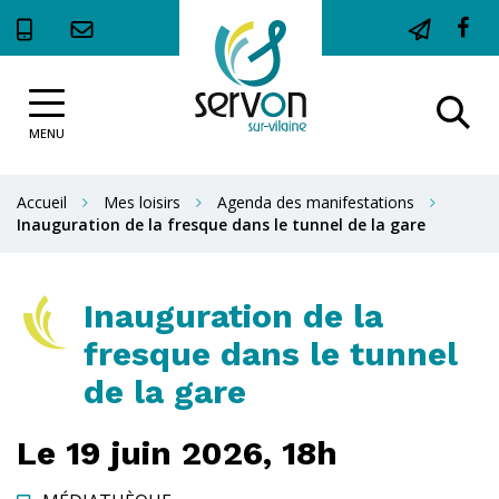
Gestion des traceurs
Li
ve
Site
le
Al
officiel
c
de
MENU
à
la
F
la
Ville
Accueil
Mes loisirs
Agenda des manifestations
de
r
Inauguration de la fresque dans le tunnel de la gare
Servon-
sur-
Vilaine
Inauguration de la
fresque dans le tunnel
de la gare
Le
19
juin
2026,
18h