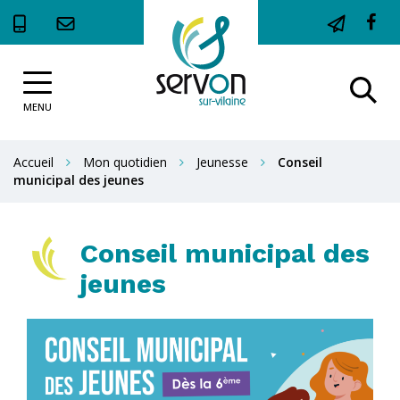
Gestion des traceurs
Li
ve
Site
le
Al
officiel
c
de
MENU
à
la
F
la
Ville
Accueil
Mon quotidien
Jeunesse
Conseil
de
r
municipal des jeunes
Servon-
sur-
Vilaine
Conseil municipal des
jeunes