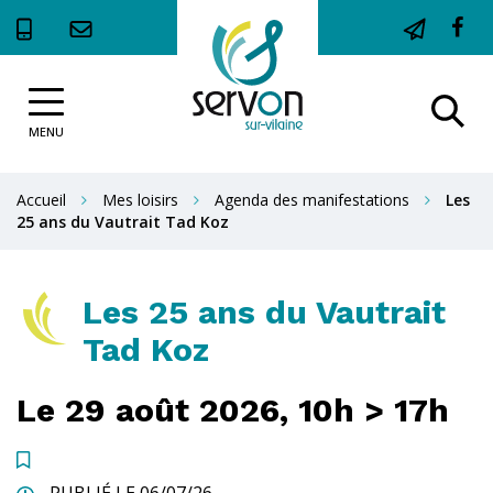
Gestion des traceurs
Li
ve
Site
le
Al
officiel
c
de
MENU
à
la
F
la
Ville
Accueil
Mes loisirs
Agenda des manifestations
Les
de
r
25 ans du Vautrait Tad Koz
Servon-
sur-
Vilaine
Les 25 ans du Vautrait
Tad Koz
Le
29
août
2026,
10h > 17h