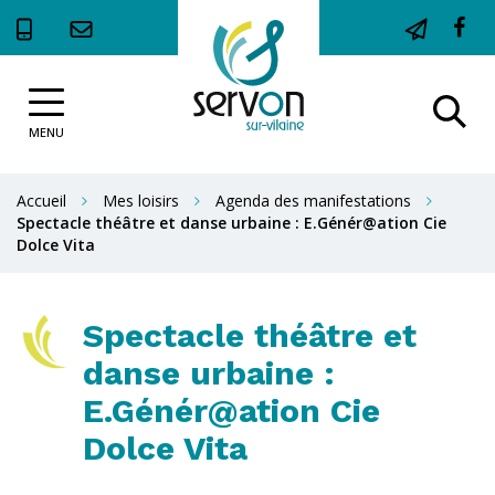
Gestion des traceurs
Li
ve
Site
le
Al
officiel
c
de
MENU
à
la
F
la
Ville
Accueil
Mes loisirs
Agenda des manifestations
de
r
Spectacle théâtre et danse urbaine : E.Génér@ation Cie
Servon-
Dolce Vita
sur-
Vilaine
Spectacle théâtre et
danse urbaine :
E.Génér@ation Cie
Dolce Vita