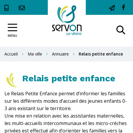
Gestion des traceurs
Li
ve
Site
le
Al
officiel
c
de
MENU
à
la
F
la
Ville
Accueil
Ma ville
Annuaire
Relais petite enfance
de
r
Servon-
sur-
Vilaine
Relais petite enfance
Le Relais Petite Enfance permet d’informer les familles
sur les différents modes d’accueil des jeunes enfants 0-
3 ans existant sur le territoire.
Une mise en relation avec les assistantes maternelles,
les multi-accueils intercommunaux et les micro-crèches
privées est effectué afin d’orienter les familles vers la